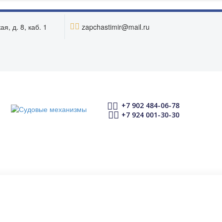


я, д. 8, каб. 1
zapchastimir@mail.ru


+7 902 484-06-78


+7 924 001-30-30