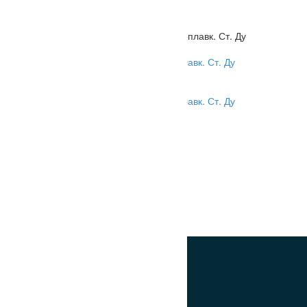
Ст. Ду
Головка воздушная с поплавк. Ст. Ду
65 541-03.217
Арматура судовая
Ст. Ду
Головка воздушная с поплавк. Ст. Ду
65 541-03.217
0
₽