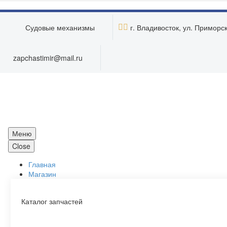
Skip to main content


Судовые механизмы
г. Владивосток, ул. Приморска
zapchastimir@mail.ru
Меню
Close
Главная
Магазин
Каталог запчастей