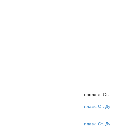
. Ст. Ду
Головка воздушная без поплавк. Ст. Ду
50 541-03.234
Арматура судовая
. Ст. Ду
Головка воздушная без поплавк. Ст. Ду
50 541-03.234
0
₽