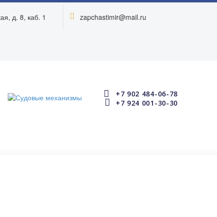
я, д. 8, каб. 1
zapchastimir@mail.ru




+7 902 484-06-78


+7 924 001-30-30