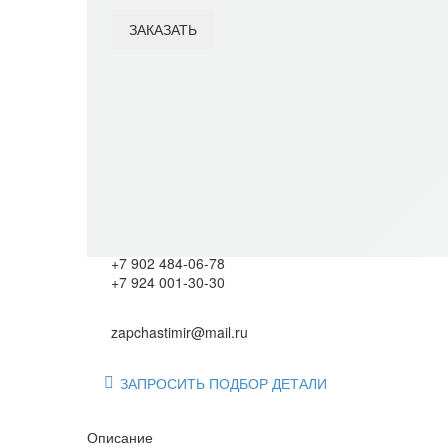
ЗАКАЗАТЬ
Item added to cart
View Cart
Checkout
Категория:
Арматура судовая
Подберём оригинал или аналог по артикулу. Звоните 
+7 902 484-06-78
+7 924 001-30-30
zapchastimir@mail.ru
ЗАПРОСИТЬ ПОДБОР ДЕТАЛИ

Описание