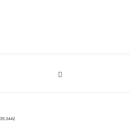
145 запчастей
АРМАТУРА СУДОВАЯ
653 запчастей
-35.3442