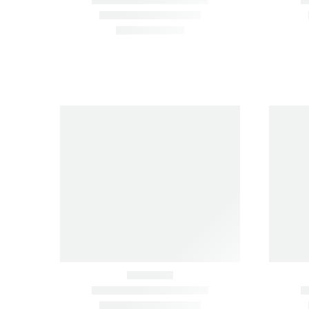
Item added 
НЕ НАШЛИ НУЖНУЮ ЗАПЧАСТЬ? ПОДБЕРЁМ ПО 
ЗВОНИТЕ СЕЙЧАС.
+7 902 484-06-78
+7 924 001-30-30
690033, Г. ВЛАДИВОСТО
zapchastimir@mail.ru