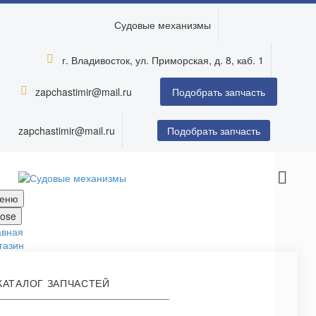
Судовые механизмы
г. Владивосток, ул. Приморская, д. 8, каб. 1


zapchastimir@mail.ru


Подобрать запчасть
zapchastimir@mail.ru
Подобрать запчасть
еню
lose
авная
газин
КАТАЛОГ ЗАПЧАСТЕЙ