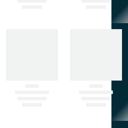
НЕ НАШЛИ НУЖНУЮ ЗАПЧАСТЬ? ПОДБЕРЁМ ПО
АРТИКУЛУ ИЛИ ФОТО.
ЗВОНИТЕ СЕЙЧАС.
+7 902 484-06-78
+7 924 001-30-30
690033, Г. ВЛАДИВОСТОК,
УЛ. ПРИМОРСКАЯ , Д. 8,
КАБ. 1
zapchastimir@mail.ru
МЕНЮ