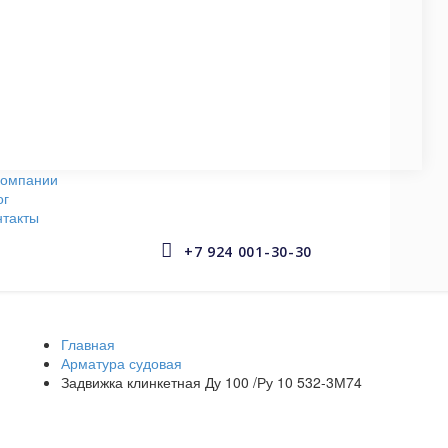
СУДОВЫЕ НАСОСЫ
145 запчастей
АРМАТУРА СУДОВАЯ
653 запчастей
компании
ог
нтакты


+7 924 001-30-30
Главная
Арматура судовая
Задвижка клинкетная Ду 100 /Ру 10 532-3М74