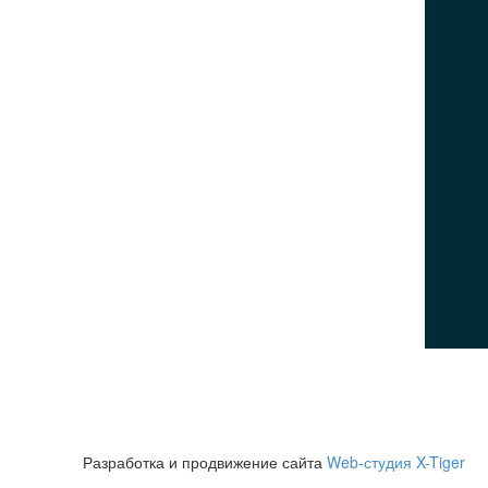
Главная
Каталог товаров
О компании
Контакты
ПОСЕТИТЕЛЯМ
Политика конфиденциальности
Пользовательское соглашение
Политика использования cookies
© 2026Все права защищены
Разработка и продвижение сайта
Web-студия X-Tiger