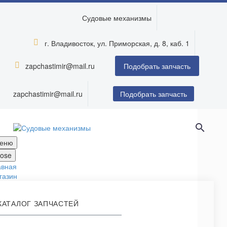
Судовые механизмы
г. Владивосток, ул. Приморская, д. 8, каб. 1


zapchastimir@mail.ru


Подобрать запчасть
zapchastimir@mail.ru
Подобрать запчасть
еню
lose
авная
газин
КАТАЛОГ ЗАПЧАСТЕЙ