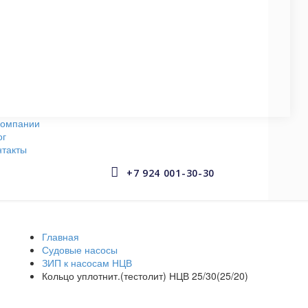
СУДОВЫЕ НАСОСЫ
145 запчастей
АРМАТУРА СУДОВАЯ
653 запчастей
компании
ог
нтакты


+7 924 001-30-30
Главная
Судовые насосы
ЗИП к насосам НЦВ
Кольцо уплотнит.(тестолит) НЦВ 25/30(25/20)