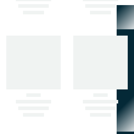
НЕ НАШЛИ НУЖНУЮ ЗАПЧАСТЬ? ПОДБЕРЁМ ПО
АРТИКУЛУ ИЛИ ФОТО.
ЗВОНИТЕ СЕЙЧАС.
+7 902 484-06-78
+7 924 001-30-30
690033, Г. ВЛАДИВОСТОК,
УЛ. ПРИМОРСКАЯ , Д. 8,
КАБ. 1
zapchastimir@mail.ru
МЕНЮ