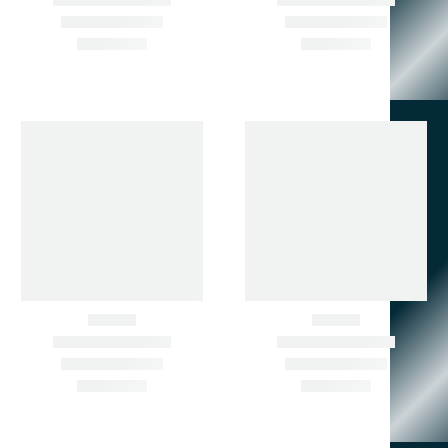
АРТИКУЛУ ИЛИ ФОТО.
ЗВОНИТЕ СЕЙЧАС.
+7 902 484-06-78
+7 924 001-30-30
690033, Г. ВЛАДИВОСТОК,
УЛ. ПРИМОРСКАЯ , Д. 8,
КАБ. 1
zapchastimir@mail.ru
МЕНЮ
Главная
Каталог товаров
О компании
Контакты