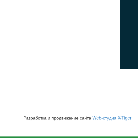
ПОСЕТИТЕЛЯМ
Политика конфиденциальности
Пользовательское соглашение
Политика использования cookies
© 2026Все права защищены
Разработка и продвижение сайта
Web-студия X-Tiger