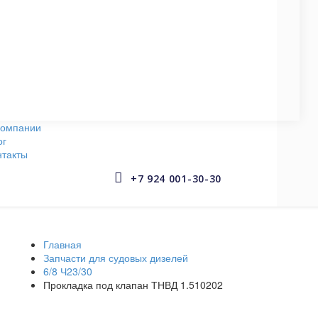
СУДОВЫЕ НАСОСЫ
145 запчастей
АРМАТУРА СУДОВАЯ
653 запчастей
компании
ог
нтакты


+7 924 001-30-30
Главная
Запчасти для судовых дизелей
6/8 Ч23/30
Прокладка под клапан ТНВД 1.510202