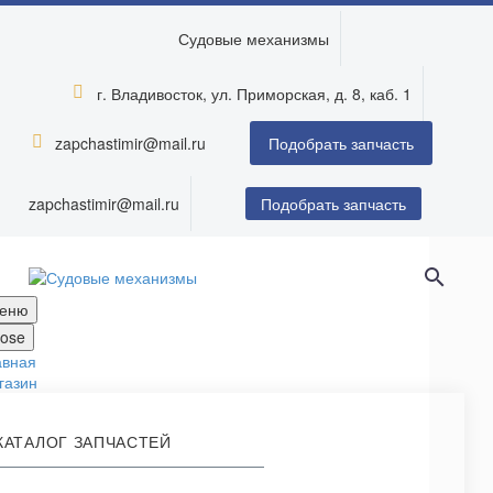
Судовые механизмы
г. Владивосток, ул. Приморская, д. 8, каб. 1


zapchastimir@mail.ru


Подобрать запчасть
zapchastimir@mail.ru
Подобрать запчасть
еню
lose
авная
газин
КАТАЛОГ ЗАПЧАСТЕЙ