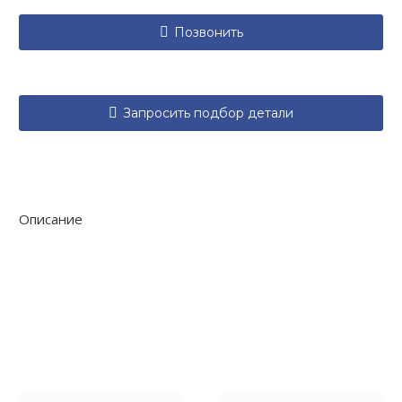

Позвонить

Запросить подбор детали
Описание