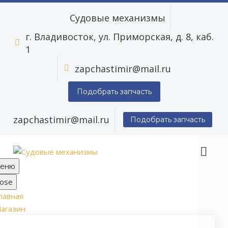
Судовые механизмы
г. Владивосток, ул. Приморская, д. 8, каб.


1
zapchastimir@mail.ru


Подобрать запчасть
zapchastimir@mail.ru
Подобрать запчасть
еню
lose
лавная
агазин