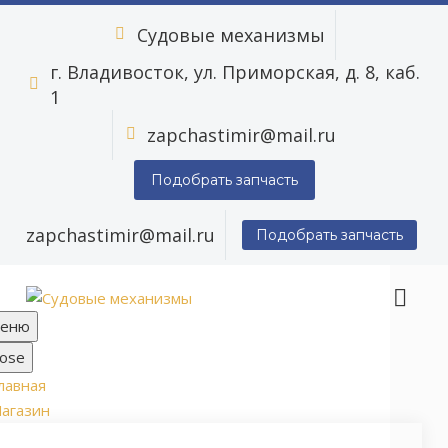
Судовые механизмы


г. Владивосток, ул. Приморская, д. 8, каб.


1
zapchastimir@mail.ru


Подобрать запчасть
zapchastimir@mail.ru
Подобрать запчасть
еню
lose
лавная
агазин