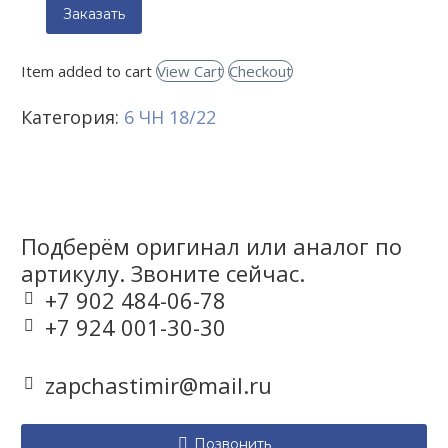
Заказать
Item added to cart
View Cart
Checkout
Категория:
6 ЧН 18/22
Подберём оригинал или аналог по
артикулу. Звоните сейчас.
+7 902 484-06-78


+7 924 001-30-30


zapchastimir@mail.ru



Позвонить