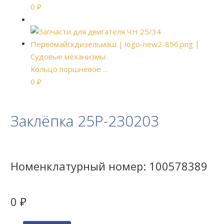
0
₽
Кольцо поршневое ...
0
₽
Заклёпка 25Р-230203
Номенклатурный номер:
100578389
0
₽