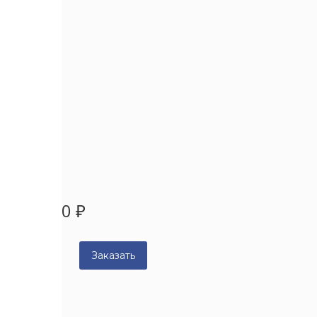
0
₽
Заслонка 01-862502 
Номенклатурный номер:
1005
0
₽
Заказать
Item added to cart
View Cart
Checkout