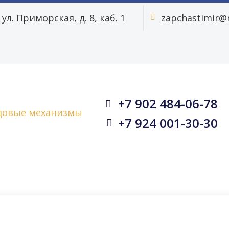
ул. Приморская, д. 8, каб. 1
zapchastimir@m


+7 902 484-06-78


+7 924 001-30-30

