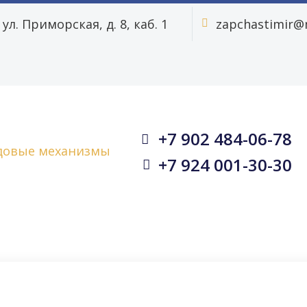
ул. Приморская, д. 8, каб. 1
zapchastimir@m


+7 902 484-06-78


+7 924 001-30-30

