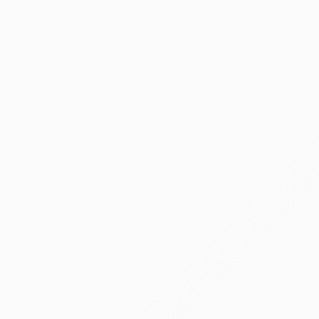
чн 12/14 СЧ-102 В
79348