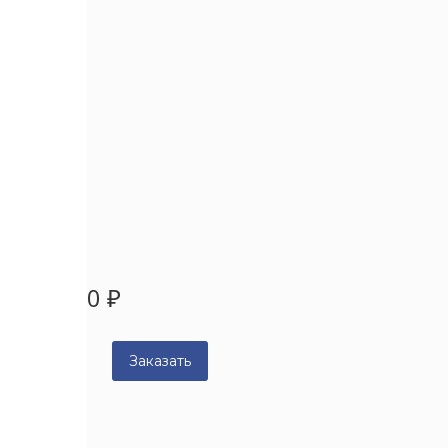
0
₽
Счетчик моточасов 6
Номенклатурный номер:
1005
0
₽
Заказать
Item added to cart
View Cart
Checkout