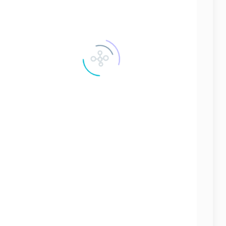
ЗАПЧАСТИ ДЛЯ СУДОВЫХ ДИЗЕЛЕЙ
4154 запчастей
ЗАПЧАСТИ ДЛЯ СУДОВЫХ КОМПРЕССОРОВ
163 запчастей
ЗАПЧАСТИ НА СЕПАРАТОРЫ
166 запчастей
СУДОВЫЕ КОНТРОЛЬНО-ИЗМЕРИТЕЛЬНЫЕ ПРИБОРЫ
42 запчастей