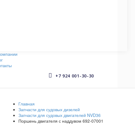
СУДОВЫЕ НАСОСЫ
145 запчастей
АРМАТУРА СУДОВАЯ
653 запчастей
компании
ог
нтакты


+7 924 001-30-30
Главная
Запчасти для судовых дизелей
Запчасти для судовых двигателей NVD36
Поршень двигателя с наддувом 692-07001