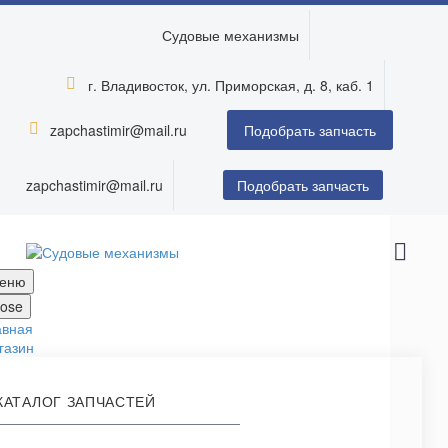
Судовые механизмы
г. Владивосток, ул. Приморская, д. 8, каб. 1


zapchastimir@mail.ru


Подобрать запчасть
zapchastimir@mail.ru
Подобрать запчасть
еню
lose
авная
газин
КАТАЛОГ ЗАПЧАСТЕЙ