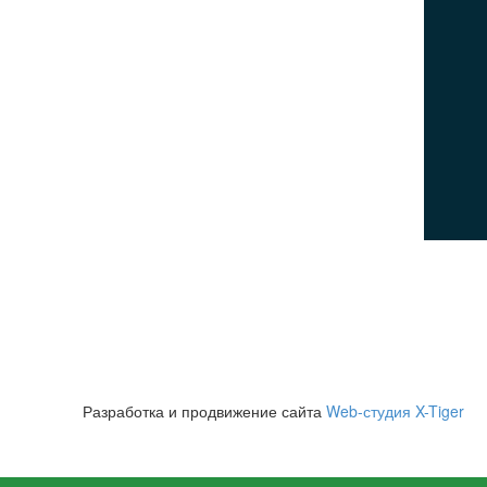
ПОСЕТИТЕЛЯМ
Политика конфиденциальности
Пользовательское соглашение
Политика использования cookies
© 2026Все права защищены
Разработка и продвижение сайта
Web-студия X-Tiger