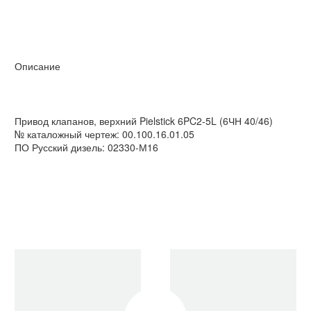
Описание
Привод клапанов, верхний Pielstick 6PC2-5L (6ЧН 40/46)
№ каталожный чертеж: 00.100.16.01.05
ПО Русский дизель: 02330-М16
Очистить фильтры
Болт
Pielstick 6PC2-5L (6ЧН
Болт
Pielstick 6PC2-5L (6ЧН
впускного
40/46)
шатунный
40/46)