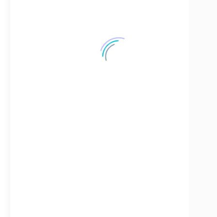
ЗАПЧАСТИ ДЛЯ СУДОВЫХ ДИЗЕЛЕЙ
4154 запчастей
ЗАПЧАСТИ ДЛЯ СУДОВЫХ КОМПРЕССОРОВ
163 запчастей
ЗАПЧАСТИ НА СЕПАРАТОРЫ
166 запчастей
СУДОВЫЕ КОНТРОЛЬНО-ИЗМЕРИТЕЛЬНЫЕ ПРИБОРЫ
42 запчастей