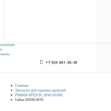
СУДОВЫЕ НАСОСЫ
145 запчастей
АРМАТУРА СУДОВАЯ
653 запчастей
компании
ог
нтакты


+7 924 001-30-30
Главная
Запчасти для судовых дизелей
Pielstick 6PC2-5L (6ЧН 40/46)
Гайка 02330-М16