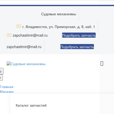
Skip to main content
Судовые механизмы


г. Владивосток, ул. Приморская, д. 8, каб. 1


zapchastimir@mail.ru
Подобрать запчасть
zapchastimir@mail.ru
Подобрать запчасть
ю
e
Главная
Магазин
Каталог запчастей