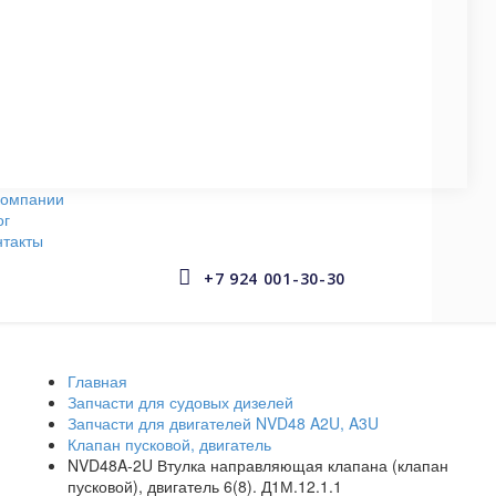
СУДОВЫЕ НАСОСЫ
145 запчастей
АРМАТУРА СУДОВАЯ
653 запчастей
компании
ог
нтакты


+7 924 001-30-30
Главная
Запчасти для судовых дизелей
Запчасти для двигателей NVD48 A2U, A3U
Клапан пусковой, двигатель
NVD48A-2U Втулка направляющая клапана (клапан
пусковой), двигатель 6(8). Д1М.12.1.1