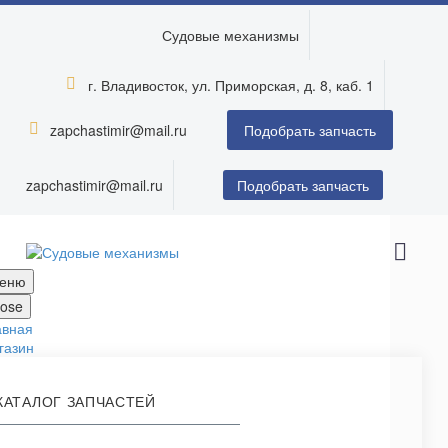
Судовые механизмы
г. Владивосток, ул. Приморская, д. 8, каб. 1


zapchastimir@mail.ru


Подобрать запчасть
zapchastimir@mail.ru
Подобрать запчасть
еню
lose
авная
газин
КАТАЛОГ ЗАПЧАСТЕЙ