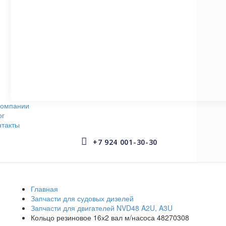
СУДОВЫЕ НАСОСЫ
145 запчастей
АРМАТУРА СУДОВАЯ
653 запчастей
компании
ог
нтакты


+7 924 001-30-30
Главная
Запчасти для судовых дизелей
Запчасти для двигателей NVD48 A2U, A3U
Кольцо резиновое 16х2 вал м/насоса 48270308