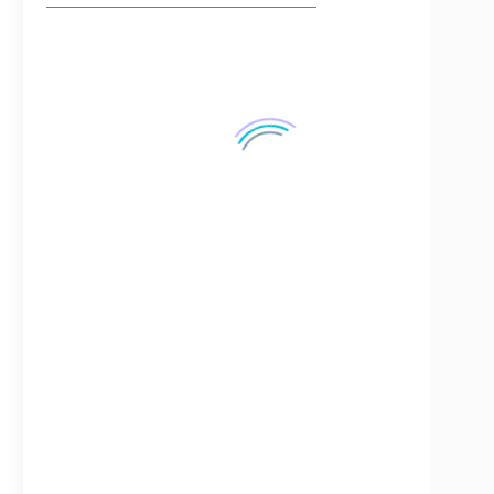
ЗАПЧАСТИ ДЛЯ СУДОВЫХ ДИЗЕЛЕЙ
4154 запчастей
ЗАПЧАСТИ ДЛЯ СУДОВЫХ КОМПРЕССОРОВ
163 запчастей
ЗАПЧАСТИ НА СЕПАРАТОРЫ
166 запчастей
СУДОВЫЕ КОНТРОЛЬНО-ИЗМЕРИТЕЛЬНЫЕ ПРИБОРЫ
42 запчастей