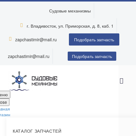
Судовые механизмы
г. Владивосток, ул. Приморская, д. 8, каб. 1


zapchastimir@mail.ru


Подобрать запчасть
zapchastimir@mail.ru
Подобрать запчасть
еню
lose
авная
газин
КАТАЛОГ ЗАПЧАСТЕЙ