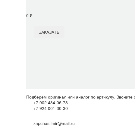
0
₽
ЗАКАЗАТЬ
Item added to cart
View Cart
Checkout
Категория:
Насос топливный, двигатель
Подберём оригинал или аналог по артикулу. Звоните 
+7 902 484-06-78
+7 924 001-30-30
zapchastimir@mail.ru