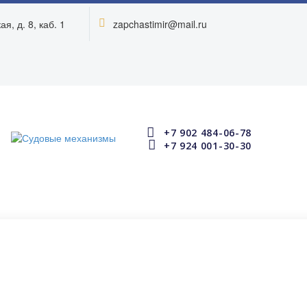
я, д. 8, каб. 1
zapchastimir@mail.ru




+7 902 484-06-78


+7 924 001-30-30