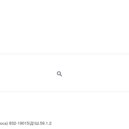
145 запчастей
АРМАТУРА СУДОВАЯ
653 запчастей
оса) 832-19015/Д1Ш.59.1.2