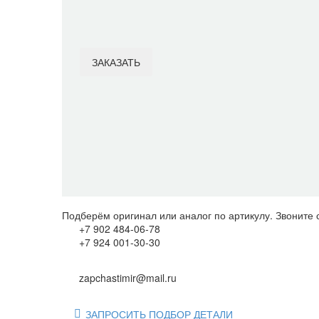
1 700
₽
ЗАКАЗАТЬ
Item added to cart
View Cart
Checkout
Категория:
Запчасти для двигателей NVD48 A2U, A3U
Подберём оригинал или аналог по артикулу. Звоните 
+7 902 484-06-78
+7 924 001-30-30
zapchastimir@mail.ru
ЗАПРОСИТЬ ПОДБОР ДЕТАЛИ
