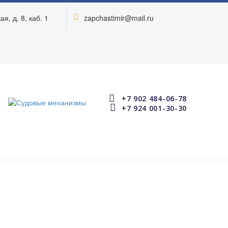
я, д. 8, каб. 1
zapchastimir@mail.ru




+7 902 484-06-78


+7 924 001-30-30