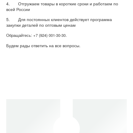
4. Отгружаем товары в короткие сроки и работаем по
всей России
5. Для постоянных клиентов действует программа
закупки деталей по оптовым ценам
.
Обращайтесь: +7 (924) 001-30-30
Будем рады ответить на все вопросы.
Очистить фильтры
NVD48
Запчасти для двигателей
A2U
NVD48 A2U, A3U