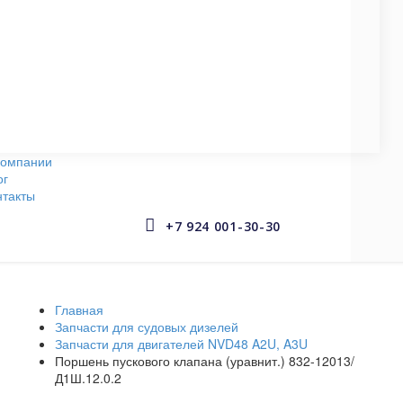
СУДОВЫЕ НАСОСЫ
145 запчастей
АРМАТУРА СУДОВАЯ
653 запчастей
компании
ог
нтакты


+7 924 001-30-30
Главная
Запчасти для судовых дизелей
Запчасти для двигателей NVD48 A2U, A3U
Поршень пускового клапана (уравнит.) 832-12013/
Д1Ш.12.0.2