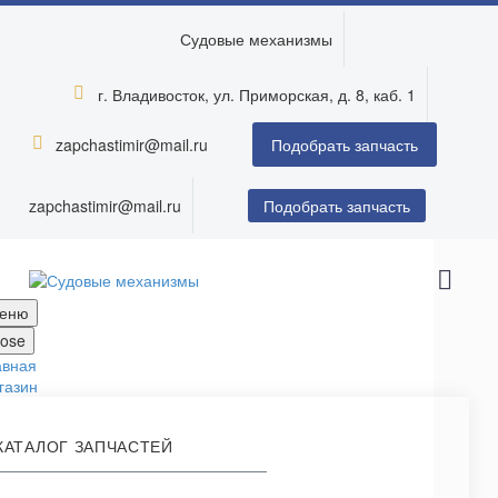
Судовые механизмы
г. Владивосток, ул. Приморская, д. 8, каб. 1


zapchastimir@mail.ru


Подобрать запчасть
zapchastimir@mail.ru
Подобрать запчасть
еню
lose
авная
газин
КАТАЛОГ ЗАПЧАСТЕЙ