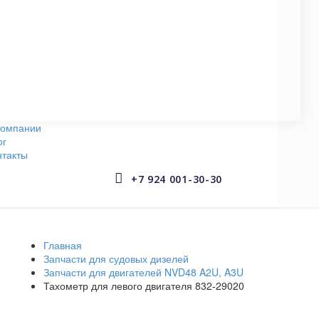
СУДОВЫЕ НАСОСЫ
145 запчастей
АРМАТУРА СУДОВАЯ
653 запчастей
компании
ог
нтакты


+7 924 001-30-30
Главная
Запчасти для судовых дизелей
Запчасти для двигателей NVD48 A2U, A3U
Тахометр для левого двигателя 832-29020