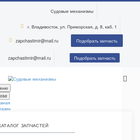
Судовые механизмы
г. Владивосток, ул. Приморская, д. 8, каб. 1


zapchastimir@mail.ru


Подобрать запчасть
zapchastimir@mail.ru
Подобрать запчасть
еню
lose
авная
газин
КАТАЛОГ ЗАПЧАСТЕЙ