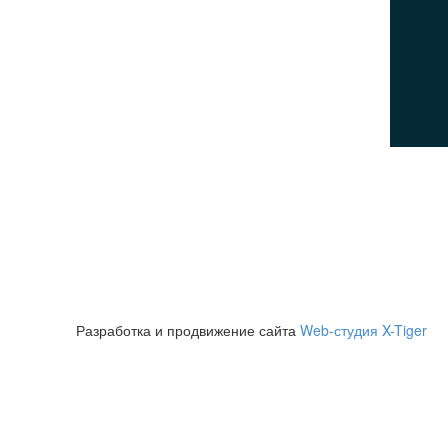
Политика конфиденциальности
Пользовательское соглашение
Политика использования cookies
© 2026Все права защищены
Разработка и продвижение сайта
Web-студия X-Tiger