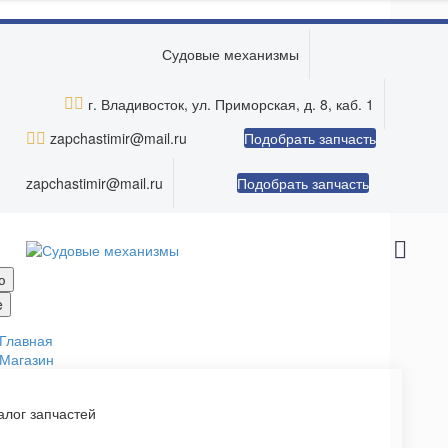
Skip to main content
Судовые механизмы


г. Владивосток, ул. Приморская, д. 8, каб. 1


zapchastimir@mail.ru
Подобрать запчасть
zapchastimir@mail.ru
Подобрать запчасть
ю
e
Главная
Магазин
алог запчастей