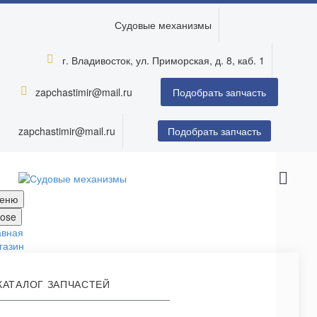
Судовые механизмы
г. Владивосток, ул. Приморская, д. 8, каб. 1


zapchastimir@mail.ru


Подобрать запчасть
zapchastimir@mail.ru
Подобрать запчасть
еню
lose
авная
газин
КАТАЛОГ ЗАПЧАСТЕЙ