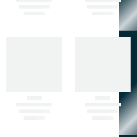
НЕ НАШЛИ НУЖНУЮ ЗАПЧАСТЬ? ПОДБЕРЁМ ПО
АРТИКУЛУ ИЛИ ФОТО.
ЗВОНИТЕ СЕЙЧАС.
+7 902 484-06-78
+7 924 001-30-30
690033, Г. ВЛАДИВОСТОК,
УЛ. ПРИМОРСКАЯ , Д. 8,
КАБ. 1
zapchastimir@mail.ru
МЕНЮ