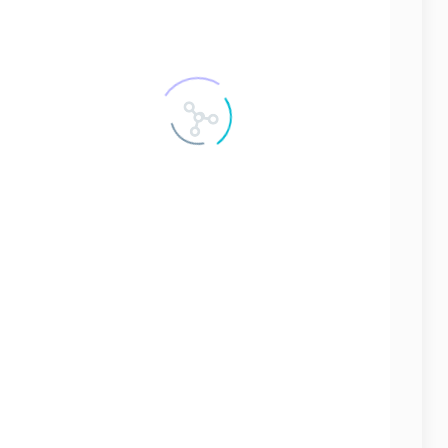
ЗАПЧАСТИ ДЛЯ СУДОВЫХ ДИЗЕЛЕЙ
4154 запчастей
ЗАПЧАСТИ ДЛЯ СУДОВЫХ КОМПРЕССОРОВ
163 запчастей
ЗАПЧАСТИ НА СЕПАРАТОРЫ
166 запчастей
СУДОВЫЕ КОНТРОЛЬНО-ИЗМЕРИТЕЛЬНЫЕ ПРИБОРЫ
42 запчастей