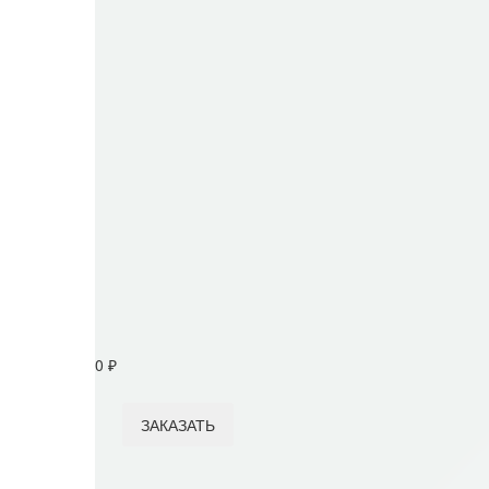
Ч12/14 Вал коленч...
0
₽
Ч12/14 Подшипник ...
0
₽
Ч12/14 ПОДШИПНИК УП
Номенклатурный номер:
100578493
0
₽
ЗАКАЗАТЬ
Item added to cart
View Cart
Checkout