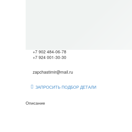
Категория:
Запчасти для двигателя Ч 10,5/13 Юждиз
Подберём оригинал или аналог по артикулу. Звоните 
+7 902 484-06-78
+7 924 001-30-30
zapchastimir@mail.ru
ЗАПРОСИТЬ ПОДБОР ДЕТАЛИ

Описание