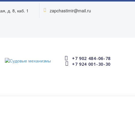
я, д. 8, каб. 1
zapchastimir@mail.ru




+7 902 484-06-78


+7 924 001-30-30