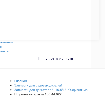
СУДОВЫЕ НАСОСЫ
145 запчастей
АРМАТУРА СУДОВАЯ
653 запчастей
компании
ог
нтакты


+7 924 001-30-30
Главная
Запчасти для судовых дизелей
Запчасти для двигателя Ч 10,5/13 Юждизельмаш
Пружина катаракта 150.44.022