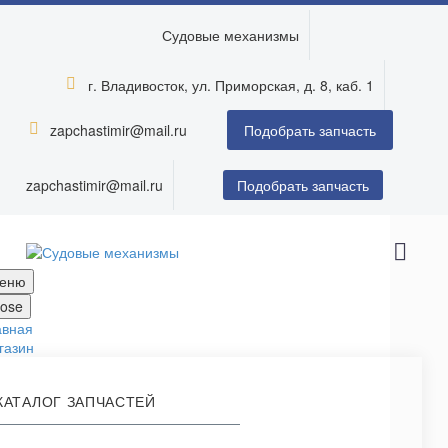
Судовые механизмы
г. Владивосток, ул. Приморская, д. 8, каб. 1


zapchastimir@mail.ru


Подобрать запчасть
zapchastimir@mail.ru
Подобрать запчасть
еню
lose
авная
газин
КАТАЛОГ ЗАПЧАСТЕЙ