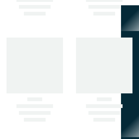
НЕ НАШЛИ НУЖНУЮ ЗАПЧАСТЬ? ПОДБЕРЁМ ПО
АРТИКУЛУ ИЛИ ФОТО.
ЗВОНИТЕ СЕЙЧАС.
+7 902 484-06-78
+7 924 001-30-30
690033, Г. ВЛАДИВОСТОК,
УЛ. ПРИМОРСКАЯ , Д. 8,
КАБ. 1
zapchastimir@mail.ru
МЕНЮ