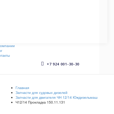
СУДОВЫЕ НАСОСЫ
145 запчастей
АРМАТУРА СУДОВАЯ
653 запчастей
компании
ог
нтакты


+7 924 001-30-30
Главная
Запчасти для судовых дизелей
Запчасти для двигателя ЧН 12/14 Юждизельмаш
Ч12/14 Прокладка 150.11.131