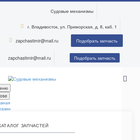
Судовые механизмы
г. Владивосток, ул. Приморская, д. 8, каб. 1


zapchastimir@mail.ru


Подобрать запчасть
zapchastimir@mail.ru
Подобрать запчасть
еню
lose
авная
газин
КАТАЛОГ ЗАПЧАСТЕЙ