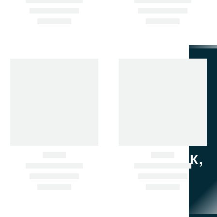
НЕ НАШЛИ НУЖНУЮ ЗАПЧАСТЬ? ПОДБЕРЁМ ПО
АРТИКУЛУ ИЛИ ФОТО.
ЗВОНИТЕ СЕЙЧАС.
+7 902 484-06-78
+7 924 001-30-30
690033, Г. ВЛАДИВОСТОК,
УЛ. ПРИМОРСКАЯ , Д. 8,
КАБ. 1
zapchastimir@mail.ru