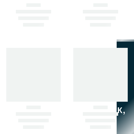
Checkout
НЕ НАШЛИ НУЖНУЮ ЗАПЧАСТЬ? ПОДБЕРЁМ ПО
АРТИКУЛУ ИЛИ ФОТО.
ЗВОНИТЕ СЕЙЧАС.
+7 902 484-06-78
+7 924 001-30-30
690033, Г. ВЛАДИВОСТОК,
УЛ. ПРИМОРСКАЯ , Д. 8,
КАБ. 1