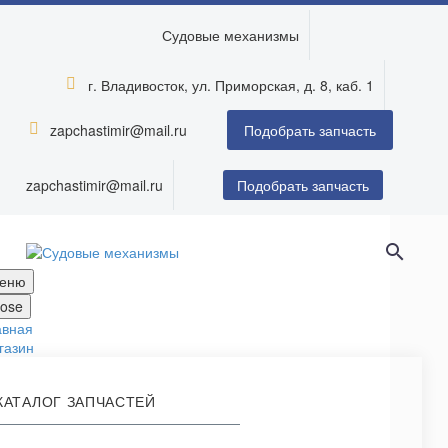
Судовые механизмы
г. Владивосток, ул. Приморская, д. 8, каб. 1


zapchastimir@mail.ru


Подобрать запчасть
zapchastimir@mail.ru
Подобрать запчасть
еню
lose
авная
газин
КАТАЛОГ ЗАПЧАСТЕЙ