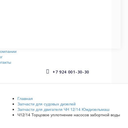
СУДОВЫЕ НАСОСЫ
145 запчастей
АРМАТУРА СУДОВАЯ
653 запчастей
компании
ог
нтакты


+7 924 001-30-30
Главная
Запчасти для судовых дизелей
Запчасти для двигателя ЧН 12/14 Юждизельмаш
Ч12/14 Торцовое уплотнение насосов забортной воды