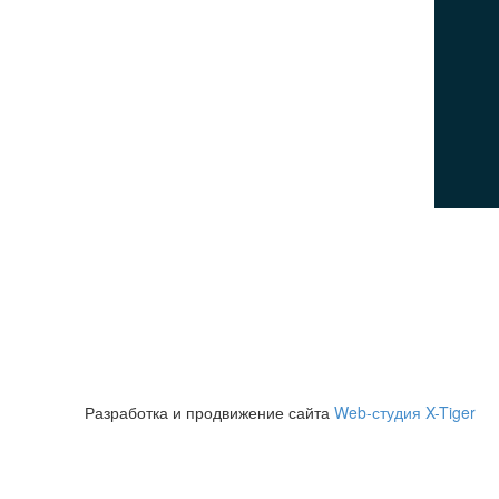
Посетителям
Политика конфиденциальности
Пользовательское соглашение
Политика использования cookies
© 2026Все права защищены
Разработка и продвижение сайта
Web-студия X-Tiger