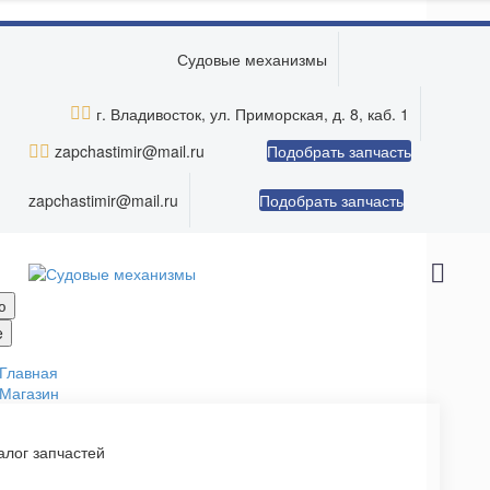
Skip to main content
Судовые механизмы


г. Владивосток, ул. Приморская, д. 8, каб. 1


zapchastimir@mail.ru
Подобрать запчасть
zapchastimir@mail.ru
Подобрать запчасть
ю
e
Главная
Магазин
алог запчастей