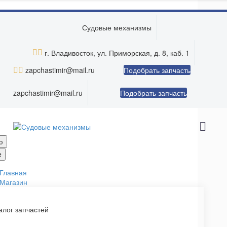
Skip to main content
Судовые механизмы


г. Владивосток, ул. Приморская, д. 8, каб. 1


zapchastimir@mail.ru
Подобрать запчасть
zapchastimir@mail.ru
Подобрать запчасть
ю
e
Главная
Магазин
алог запчастей