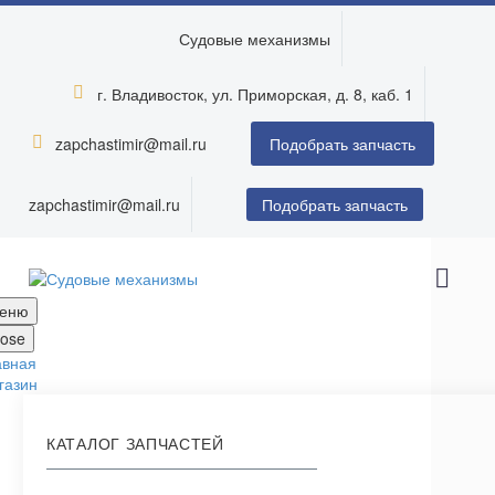
Судовые механизмы
г. Владивосток, ул. Приморская, д. 8, каб. 1


zapchastimir@mail.ru


Подобрать запчасть
zapchastimir@mail.ru
Подобрать запчасть
еню
lose
авная
газин
КАТАЛОГ ЗАПЧАСТЕЙ