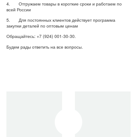
4. Отгружаем товары в короткие сроки и работаем по
всей России
5. Для постоянных клиентов действует программа
закупки деталей по оптовым ценам
Обращайтесь: +7 (924) 001-30-30.
Будем рады ответить на все вопросы.
Очистить фильтры
Cummins
Запчасти для двигателя
NTA855
NTA 855-DM Cummins
Вкладыш
Cummins NTA855 Вкладыш
шатунный
шатунный STD 214950