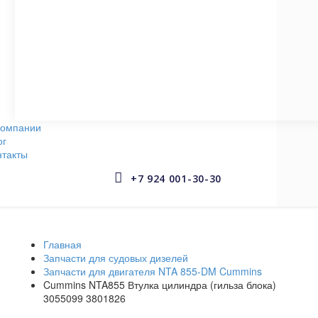
СУДОВЫЕ НАСОСЫ
145 запчастей
АРМАТУРА СУДОВАЯ
653 запчастей
компании
ог
нтакты


+7 924 001-30-30
Главная
Запчасти для судовых дизелей
Запчасти для двигателя NTA 855-DM Cummins
Cummins NTA855 Втулка цилиндра (гильза блока)
3055099 3801826