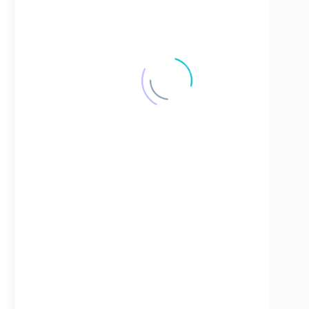
ЗАПЧАСТИ ДЛЯ СУДОВЫХ ДИЗЕЛЕЙ
4154 запчастей
ЗАПЧАСТИ ДЛЯ СУДОВЫХ КОМПРЕССОРОВ
163 запчастей
ЗАПЧАСТИ НА СЕПАРАТОРЫ
166 запчастей
СУДОВЫЕ КОНТРОЛЬНО-ИЗМЕРИТЕЛЬНЫЕ ПРИБОРЫ
42 запчастей