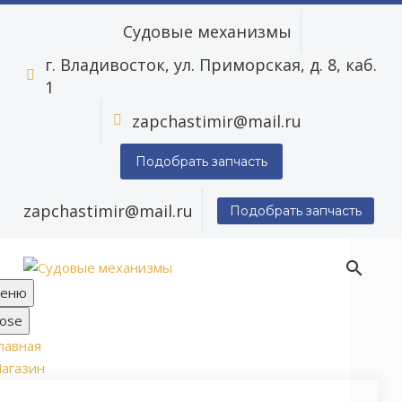
Судовые механизмы
г. Владивосток, ул. Приморская, д. 8, каб.


1
zapchastimir@mail.ru


Подобрать запчасть
zapchastimir@mail.ru
Подобрать запчасть
еню
lose
лавная
агазин