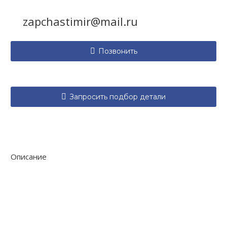
zapchastimir@mail.ru

Позвонить

Запросить подбор детали
Описание