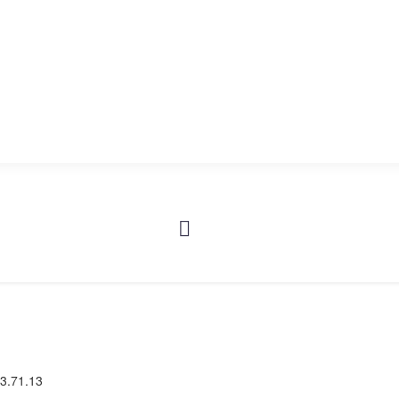
145 запчастей
АРМАТУРА СУДОВАЯ
653 запчастей
3.71.13