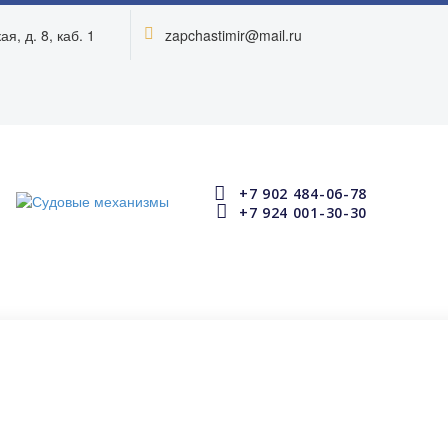
я, д. 8, каб. 1
zapchastimir@mail.ru




+7 902 484-06-78


+7 924 001-30-30