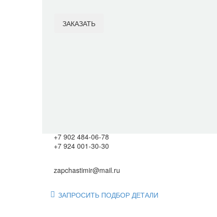
ЗАКАЗАТЬ
Item added to cart
View Cart
Checkout
Категория:
Запчасти на сепаратор СЦ-1,5
Подберём оригинал или аналог по артикулу. Звоните 
+7 902 484-06-78
+7 924 001-30-30
zapchastimir@mail.ru
ЗАПРОСИТЬ ПОДБОР ДЕТАЛИ
