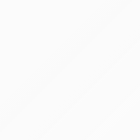
абана СЦ-1,5 158.809
78284