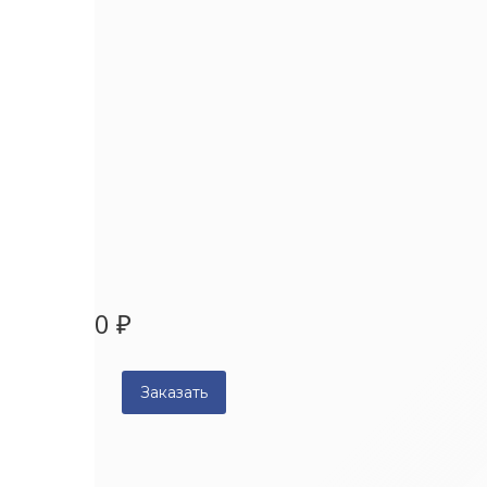
0
₽
Сьёмник корпуса бар
Номенклатурный номер:
1005
0
₽
Заказать
Item added to cart
View Cart
Checkout