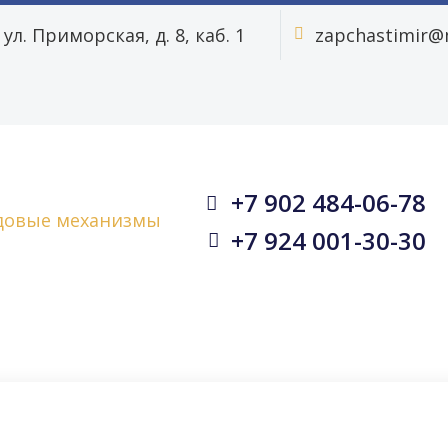
ул. Приморская, д. 8, каб. 1
zapchastimir@m


+7 902 484-06-78


+7 924 001-30-30

