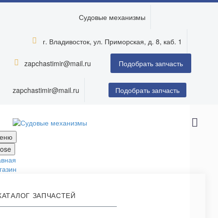
Судовые механизмы
г. Владивосток, ул. Приморская, д. 8, каб. 1


zapchastimir@mail.ru


Подобрать запчасть
zapchastimir@mail.ru
Подобрать запчасть
еню
lose
авная
газин
КАТАЛОГ ЗАПЧАСТЕЙ