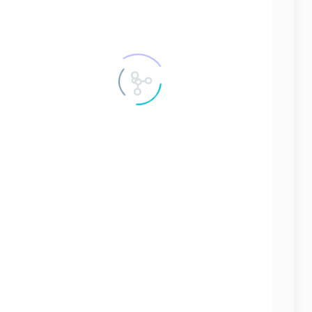
ЗАПЧАСТИ ДЛЯ СУДОВЫХ ДИЗЕЛЕЙ
4154 запчастей
ЗАПЧАСТИ ДЛЯ СУДОВЫХ КОМПРЕССОРОВ
163 запчастей
ЗАПЧАСТИ НА СЕПАРАТОРЫ
166 запчастей
СУДОВЫЕ КОНТРОЛЬНО-ИЗМЕРИТЕЛЬНЫЕ ПРИБОРЫ
42 запчастей