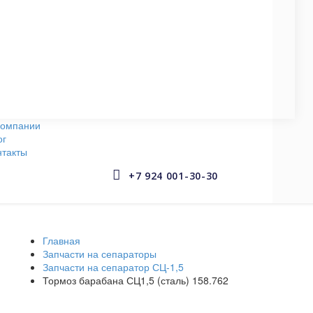
СУДОВЫЕ НАСОСЫ
145 запчастей
АРМАТУРА СУДОВАЯ
653 запчастей
компании
ог
нтакты


+7 924 001-30-30
Главная
Запчасти на сепараторы
Запчасти на сепаратор СЦ-1,5
Тормоз барабана СЦ1,5 (сталь) 158.762