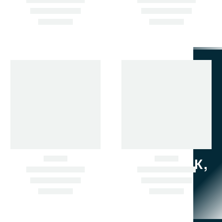
НЕ НАШЛИ НУЖНУЮ ЗАПЧАСТЬ? ПОДБЕРЁМ ПО
АРТИКУЛУ ИЛИ ФОТО.
ЗВОНИТЕ СЕЙЧАС.
+7 902 484-06-78
+7 924 001-30-30
690033, Г. ВЛАДИВОСТОК,
УЛ. ПРИМОРСКАЯ , Д. 8,
КАБ. 1
zapchastimir@mail.ru