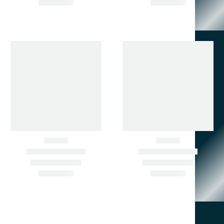
АРТИКУЛУ ИЛИ ФОТО.
ЗВОНИТЕ СЕЙЧАС.
+7 902 484-06-78
+7 924 001-30-30
690033, Г. ВЛАДИВОСТОК,
УЛ. ПРИМОРСКАЯ , Д. 8,
КАБ. 1
zapchastimir@mail.ru
МЕНЮ
Главная
Каталог товаров
О компании
Контакты