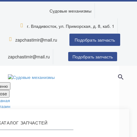
Судовые механизмы
г. Владивосток, ул. Приморская, д. 8, каб. 1


zapchastimir@mail.ru


Подобрать запчасть
zapchastimir@mail.ru
Подобрать запчасть
еню
lose
авная
газин
КАТАЛОГ ЗАПЧАСТЕЙ