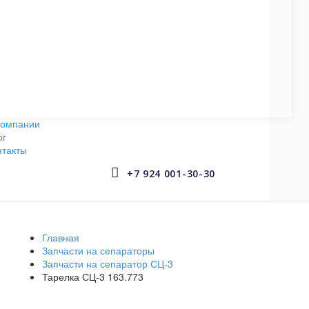
СУДОВЫЕ НАСОСЫ
145 запчастей
АРМАТУРА СУДОВАЯ
653 запчастей
компании
ог
нтакты


+7 924 001-30-30
Главная
Запчасти на сепараторы
Запчасти на сепаратор СЦ-3
Тарелка СЦ-3 163.773