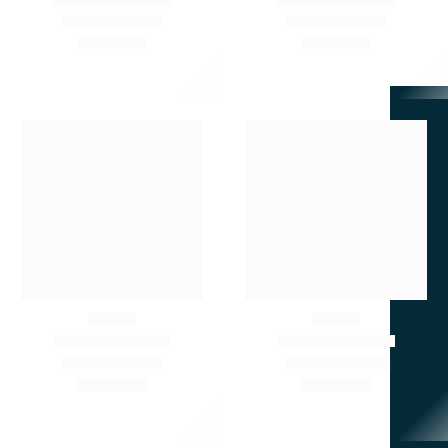
Не нашли нужную запчасть?
Подберём по артикулу или фото.
Звоните сейчас.
+7 902 484-06-78
+7 924 001-30-30
690033, г. Владивосток, ул. Приморская , д. 8, каб. 1
zapchastimir@mail.ru