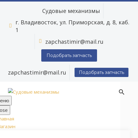
Судовые механизмы
г. Владивосток, ул. Приморская, д. 8, каб.


1
zapchastimir@mail.ru


Подобрать запчасть
zapchastimir@mail.ru
Подобрать запчасть
еню
lose
лавная
агазин