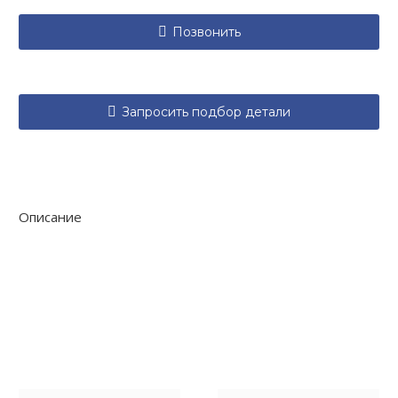

Позвонить

Запросить подбор детали
Описание