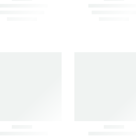
to cart
View Cart
Checkout
АРТИКУЛУ ИЛИ ФОТО.
К, УЛ. ПРИМОРСКАЯ , Д. 8, К