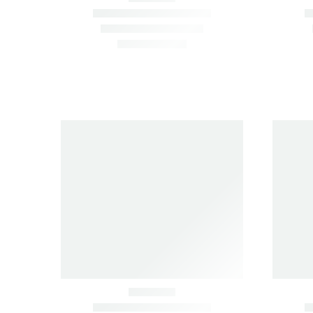
Item added 
НЕ НАШЛИ НУЖНУЮ ЗАПЧАСТЬ? ПОДБЕРЁМ ПО 
ЗВОНИТЕ СЕЙЧАС.
+7 902 484-06-78
+7 924 001-30-30
690033, Г. ВЛАДИВОСТО