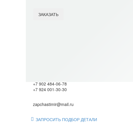
ЗАКАЗАТЬ
Item added to cart
View Cart
Checkout
Категория:
6/8 ЧН 25/34
Подберём оригинал или аналог по артикулу. Звоните 
+7 902 484-06-78
+7 924 001-30-30
zapchastimir@mail.ru
ЗАПРОСИТЬ ПОДБОР ДЕТАЛИ
