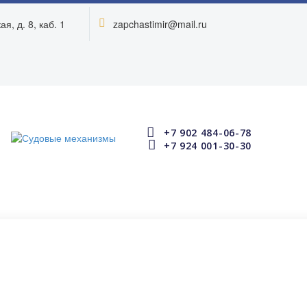
я, д. 8, каб. 1
zapchastimir@mail.ru




+7 902 484-06-78


+7 924 001-30-30