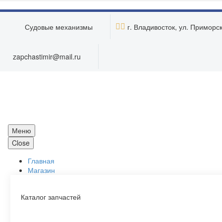
Skip to main content


Судовые механизмы
г. Владивосток, ул. Приморска
zapchastimir@mail.ru
Меню
Close
Главная
Магазин
Каталог запчастей