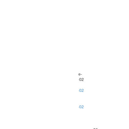
Вкладыш рамовый стале-
алюмин.Nраз. 32-110101/-02
6/8 ЧН 25/34
Вкладыш рамовый стале-
алюмин.Nраз. 32-110101/-02
0
₽