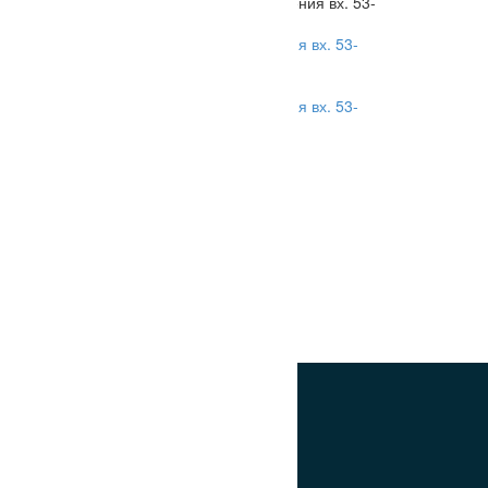
 53-
Клапан газораспределения вх. 53-
140006
6/8 ЧН 25/34
 53-
Клапан газораспределения вх. 53-
140006
0
₽