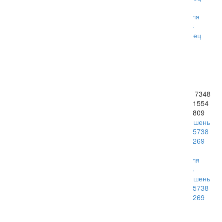
Cummins NTA855 Насос
191970
пресной воды 3051408
Запчасти для двигателя
3801708 4914736
NTA 855-DM Cummins
Запчасти для двигателя
Cummins NTA855 Палец
NTA 855-DM Cummins
191970
Cummins NTA855 Насос
1 000
₽
пресной воды 3051408
3801708 4914736
10 100
₽
Cummins NTA855 Поршень
3076811 3017348 3095738
3804411 3051554 218269
3804336 3076809
Запчасти для двигателя
NTA 855-DM Cummins
Cummins NTA855 Поршень
3076811 3017348 3095738
3804411 3051554 218269
3804336 3076809
3 800
₽