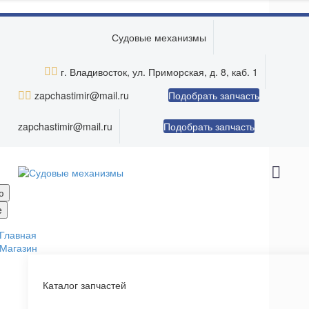
Skip to main content
Судовые механизмы


г. Владивосток, ул. Приморская, д. 8, каб. 1


zapchastimir@mail.ru
Подобрать запчасть
zapchastimir@mail.ru
Подобрать запчасть
ю
e
Главная
Магазин
Каталог запчастей