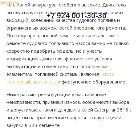
онтакты
топливной аппаратуры особенно высокие. Двигатель
эксплуатируется в переменных режимах, в условиях
+7 924 001-30-30


вибраций, колебаний качества судового топлива и
ограниченных возможностей оперативного ремонта.
Поэтому при плановой замене или капитальном
ремонте судового топливного насоса важно не только
корректно подобрать модель, но и учесть
модификацию двигателя, фактические условия
эксплуатации и совместимость с остальными
элементами топливной системы, включая
Насос
топливный, двигатель
и форсуночное оборудование.
Ниже рассмотрены функции узла, типичные
неисправности, признаки износа, особенности выбора
и допустимые аналоги для двигателей Caterpillar 3516 с
акцентом на практические вопросы эксплуатации и
закупки в B2B-сегменте.