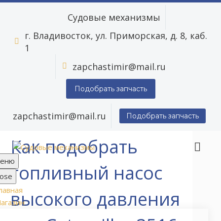
Судовые механизмы
г. Владивосток, ул. Приморская, д. 8, каб.


1
zapchastimir@mail.ru


Подобрать запчасть
zapchastimir@mail.ru
Подобрать запчасть
Как подобрать
еню
топливный насос
lose
лавная
высокого давления
агазин