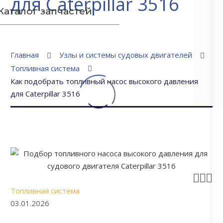
для Caterpillar 3516
Каталог запчастей
Главная
Узлы и системы судовых двигателей
Топливная система
ЗАПЧАСТИ ДЛЯ СУДОВЫХ ДИЗЕЛЕЙ
Как подобрать топливный насос высокого давления
4154 ЗАПЧАСТЕЙ
для Caterpillar 3516
ЗАПЧАСТИ ДЛЯ СУДОВЫХ
КОМПРЕССОРОВ
163 ЗАПЧАСТЕЙ



Топливная система
ЗАПЧАСТИ НА СЕПАРАТОРЫ
03.01.2026
166 ЗАПЧАСТЕЙ