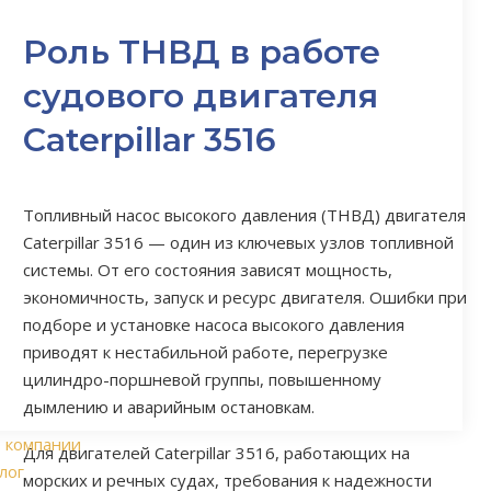
Роль ТНВД в работе
судового двигателя
СУДОВЫЕ КОНТРОЛЬНО-
ИЗМЕРИТЕЛЬНЫЕ ПРИБОРЫ
Caterpillar 3516
42 ЗАПЧАСТЕЙ
Топливный насос высокого давления (ТНВД) двигателя
Caterpillar 3516 — один из ключевых узлов топливной
СУДОВЫЕ НАСОСЫ
системы. От его состояния зависят мощность,
145 ЗАПЧАСТЕЙ
экономичность, запуск и ресурс двигателя. Ошибки при
подборе и установке насоса высокого давления
приводят к нестабильной работе, перегрузке
цилиндро-поршневой группы, повышенному
АРМАТУРА СУДОВАЯ
дымлению и аварийным остановкам.
653 ЗАПЧАСТЕЙ
 компании
Для двигателей Caterpillar 3516, работающих на
лог
морских и речных судах, требования к надежности