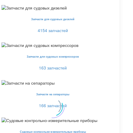
Запчасти для судовых дизелей
4154 запчастей
Запчасти для судовых компрессоров
163 запчастей
Запчасти на сепараторы
166 запчастей
Судовые контрольно-измерительные приборы